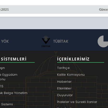
10.2021
Güncel
YÖK
TÜBİTAK
 SISTEMLERI
İÇERIKLERIMIZ
aşın
Tarihçe
a Eşgüdüm
Kalite Komisyonu
onu
Haberler
İS
Etkinlikler
nik Belge Yönetim
Duyurular
İhaleler ve Sürekli İlanlar
 Sistemi