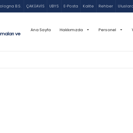
ologna B.S.
ÇAKÜAVİS
UBYS
E-Posta
Kalite
Rehber
Uluslar
Ana Sayfa
Hakkımızda
Personel
amaları ve