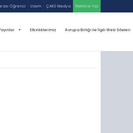
arası Öğrenci
Uzem
ÇAKÜ Medya
Rektöre Yaz
Yayınlar
Etkinliklerimiz
Avrupa Birliği ile İlgili Web Siteleri