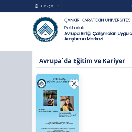
Türkçe
B
ÇANKIRI KARATEKİN ÜNİVERSİTESİ
Rektörlük
Avrupa Birliği Çalışmaları Uygul
Araştırma Merkezi
Avrupa`da Eğitim ve Kariyer