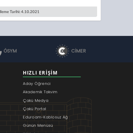
leme Tarihi: 4.10.2021
ÖSYM
CİMER
HIZLI ERIŞIM
Aday Öğrenci
Akademik Takvim
Çakü Medya
Çakü Portal
Eduroam-Kablosuz Ağ
Günün Menüsü