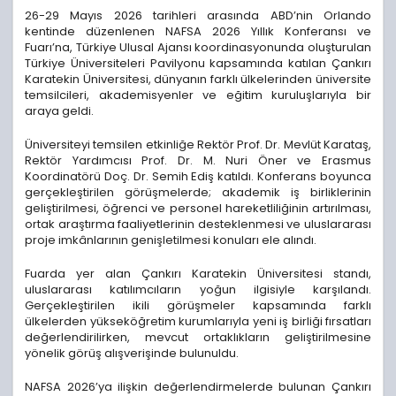
26-29 Mayıs 2026 tarihleri arasında ABD’nin Orlando
kentinde düzenlenen NAFSA 2026 Yıllık Konferansı ve
Fuarı’na, Türkiye Ulusal Ajansı koordinasyonunda oluşturulan
Türkiye Üniversiteleri Pavilyonu kapsamında katılan Çankırı
Karatekin Üniversitesi, dünyanın farklı ülkelerinden üniversite
temsilcileri, akademisyenler ve eğitim kuruluşlarıyla bir
araya geldi.
Üniversiteyi temsilen etkinliğe Rektör Prof. Dr. Mevlüt Karataş,
Rektör Yardımcısı Prof. Dr. M. Nuri Öner ve Erasmus
Koordinatörü Doç. Dr. Semih Ediş katıldı. Konferans boyunca
gerçekleştirilen görüşmelerde; akademik iş birliklerinin
geliştirilmesi, öğrenci ve personel hareketliliğinin artırılması,
ortak araştırma faaliyetlerinin desteklenmesi ve uluslararası
proje imkânlarının genişletilmesi konuları ele alındı.
Fuarda yer alan Çankırı Karatekin Üniversitesi standı,
uluslararası katılımcıların yoğun ilgisiyle karşılandı.
Gerçekleştirilen ikili görüşmeler kapsamında farklı
ülkelerden yükseköğretim kurumlarıyla yeni iş birliği fırsatları
değerlendirilirken, mevcut ortaklıkların geliştirilmesine
yönelik görüş alışverişinde bulunuldu.
NAFSA 2026’ya ilişkin değerlendirmelerde bulunan Çankırı