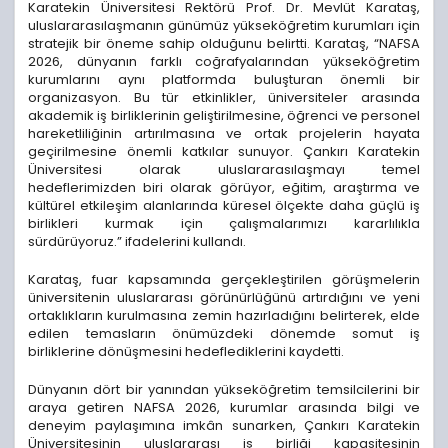
Karatekin Üniversitesi Rektörü Prof. Dr. Mevlüt Karataş,
uluslararasılaşmanın günümüz yükseköğretim kurumları için
stratejik bir öneme sahip olduğunu belirtti. Karataş, “NAFSA
2026, dünyanın farklı coğrafyalarından yükseköğretim
kurumlarını aynı platformda buluşturan önemli bir
organizasyon. Bu tür etkinlikler, üniversiteler arasında
akademik iş birliklerinin geliştirilmesine, öğrenci ve personel
hareketliliğinin artırılmasına ve ortak projelerin hayata
geçirilmesine önemli katkılar sunuyor. Çankırı Karatekin
Üniversitesi olarak uluslararasılaşmayı temel
hedeflerimizden biri olarak görüyor, eğitim, araştırma ve
kültürel etkileşim alanlarında küresel ölçekte daha güçlü iş
birlikleri kurmak için çalışmalarımızı kararlılıkla
sürdürüyoruz.” ifadelerini kullandı.
Karataş, fuar kapsamında gerçekleştirilen görüşmelerin
üniversitenin uluslararası görünürlüğünü artırdığını ve yeni
ortaklıkların kurulmasına zemin hazırladığını belirterek, elde
edilen temasların önümüzdeki dönemde somut iş
birliklerine dönüşmesini hedeflediklerini kaydetti.
Dünyanın dört bir yanından yükseköğretim temsilcilerini bir
araya getiren NAFSA 2026, kurumlar arasında bilgi ve
deneyim paylaşımına imkân sunarken, Çankırı Karatekin
Üniversitesinin uluslararası iş birliği kapasitesinin