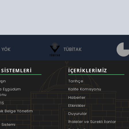
YÖK
TÜBİTAK
 SISTEMLERI
İÇERIKLERIMIZ
aşın
Tarihçe
a Eşgüdüm
Kalite Komisyonu
onu
Haberler
İS
Etkinlikler
nik Belge Yönetim
Duyurular
İhaleler ve Sürekli İlanlar
 Sistemi