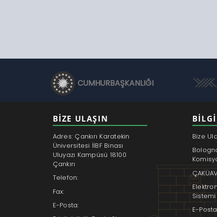
CUMHURBAŞKANLIĞI
BİZE ULAŞIN
BILGI
Adres: Çankırı Karatekin
Bize Ul
Üniversitesi İİBF Binası
Bologn
Uluyazı Kampüsü 18100
Komisy
Çankırı
ÇAKÜAV
Telefon:
Elektro
Fax:
Sistemi
E-Posta:
E-Posta