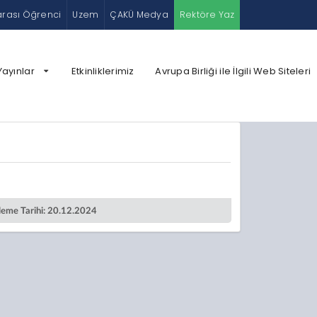
arası Öğrenci
Uzem
ÇAKÜ Medya
Rektöre Yaz
Yayınlar
Etkinliklerimiz
Avrupa Birliği ile İlgili Web Siteleri
leme Tarihi: 20.12.2024