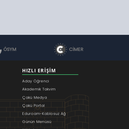
ÖSYM
CİMER
HIZLI ERIŞIM
Aday Öğrenci
Akademik Takvim
Çakü Medya
Çakü Portal
Eduroam-Kablosuz Ağ
Günün Menüsü