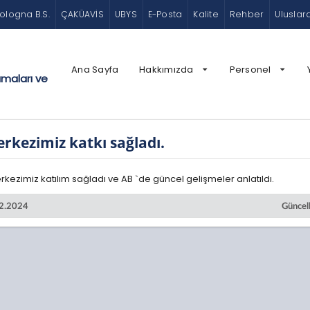
ologna B.S.
ÇAKÜAVİS
UBYS
E-Posta
Kalite
Rehber
Uluslar
Ana Sayfa
Hakkımızda
Personel
amaları ve
erkezimiz katkı sağladı.
rkezimiz katılım sağladı ve AB `de güncel gelişmeler anlatıldı.
12.2024
Güncel